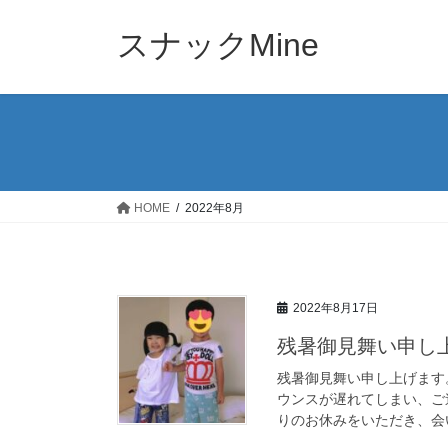
コ
ナ
ン
ビ
スナックMine
テ
ゲ
ン
ー
ツ
シ
へ
ョ
ス
ン
キ
に
ッ
移
HOME
2022年8月
プ
動
2022年8月17日
残暑御見舞い申し
残暑御見舞い申し上げます
ウンスが遅れてしまい、ご迷
りのお休みをいただき、会い